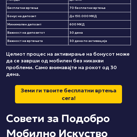
Бесплатни вртења
70 бесплатни вртења
Бонус на депозит
До 150.000 МКД
Минимален депозит
600 МКД
Важност на депозитот
30 дена
Важност на вртењата
30 дена по активација
Целиот процес на активирање на бонусот може
да се заврши од мобилен без никакви
проблеми. Само внимавајте на рокот од 30
дена.
Земи ги твоите бесплатни вртења
сега!
Совети за Подобро
Мобилно Искуство