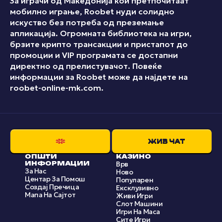
За играчи од Македонија кои претпочитаат
мобилно играње, Roobet нуди солидно
искуство без потреба од преземање
апликација. Огромната библиотека на игри,
брзите крипто трансакции и пристапот до
промоции и VIP програмата се достапни
директно од прелистувачот. Повеќе
информации за Roobet може да најдете на
roobet-online-mk.com.
ЖИВ ЧАТ
ОПШТИ
КАЗИНО
ИНФОРМАЦИИ
Врв
За Нас
Ново
Центар За Помош
Популарен
Создај Пречица
Ексклузивно
Мапа На Сајтот
Живи Игри
Слот Машини
Игри На Маса
Сите Игри