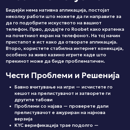
Бидејќи нема нативна апликација, постојат
неколку работи што можете да ги направите за
да го подобрите искуството на вашиот
телефон. Прво, додајте го Roobet како кратенка
на почетниот екран на телефонот. На тој начин
пристапот е ист како да отворате апликација.
Второ, користете стабилна интернет конекција,
особено за живо казино игрите каде што
прекинот може да биде проблематичен.
Чести Проблеми и Решенија
Бавно вчитување на игри — исчистете го
кешот на прелистувачот и затворете ги
другите табови
Проблеми со најава — проверете дали
прелистувачот е ажуриран на најнова
верзија
KYC верификација трае подолго —